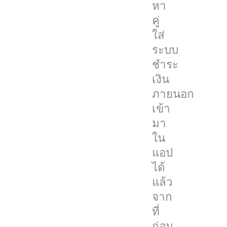
โดย
หา
เฉพาะ
คู่
หลัง
ใส่
จาก
ระบบ
ที่
ชำระ
โดน
เงิน
ปรับ
ภายนอก
ไป
เข้า
กว่า
มา
50
ใน
ล้าน
แอป
ยูโร
ได้
แล้ว
หาก
จาก
ใคร
ที่
ที่
ก่อน