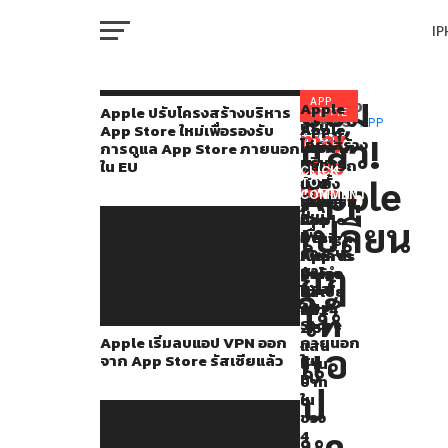
I
M
ยอม
Apple
APP
Apple
You
RELATED
Apple ปรับโครงสร้างบริหาร
STORE
ปรับ
TOPICS:
APP
Apple
Apple
Apple
App Store ใหม่เพื่อรองรับ
ประกาศ
may
แล้ว!
STORE
โครงสร้าง
เริ่ม
ประกาศ
เผย
การดูแล App Store ภายนอก
W
เปลี่ยน
บริหาร
also
ลบ
ผู้
สามารถ
ใน EU
CLICK
App
Apple
แอป
ชนะ
ยับยั้ง
TO
กฎ
like...
Store
COMMENT
VPN
รางวัล
ธุรกรรม
IP
ใหม่
ยอม
ออก
Apple
ที่
เปลี่ยน
เพื่อ
จาก
Design
อาจ
ให้
รองรับ
App
Awards
เป็นการ
กฎ
การ
VI
Store
ประจำ
ฉ้อโกง
แอ
P
ดูแล
รัสเซีย
ปี
ได้
ป
App
ให้
แล้ว
2024
กว่า
Store
2.55
หา
Apple เริ่มลบแอป VPN ออก
ภายนอก
แสน
T
แอ
จาก App Store รัสเซียแล้ว
ใน
ล้าน
คู่
EU
บาท
ป
ใส่
ใน
SE
ช่วง
ระบบ
หา
4