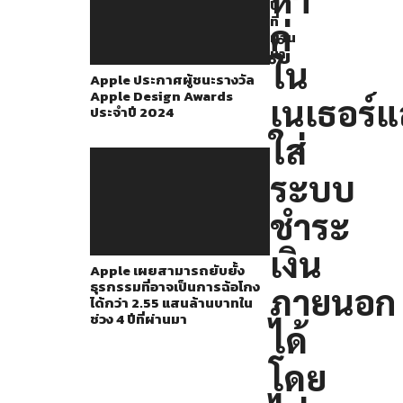
ชำระ
ปี
ที่
คู่
เงิน
ผ่าน
มา
ภายนอก
ใน
Apple ประกาศผู้ชนะรางวัล
นอก
Apple Design Awards
เนเธอร์แ
เหนือ
ประจำปี 2024
จาก
ใส่
ของ
ระบบ
Apple
เข้า
ชำระ
มา
เงิน
ใน
Apple เผยสามารถยับยั้ง
ธุรกรรมที่อาจเป็นการฉ้อโกง
ภายนอก
แอป
ได้กว่า 2.55 แสนล้านบาทใน
ได้
ช่วง 4 ปีที่ผ่านมา
ได้
แล้ว
โดย
จาก
ที่