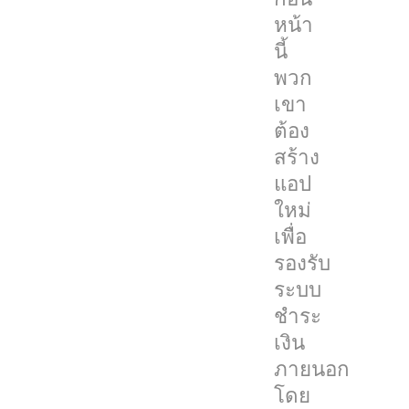
ติดตาม
หน้า
เรื่อง
นี้
นี้
พวก
จะ
เขา
รู้
ต้อง
ว่า
สร้าง
ก่อน
แอป
หน้า
ใหม่
นี้
เพื่อ
ทาง
รองรับ
Apple
ระบบ
ต้องการ
ชำระ
ให้
เงิน
แอ
ภายนอก
ป
โดย