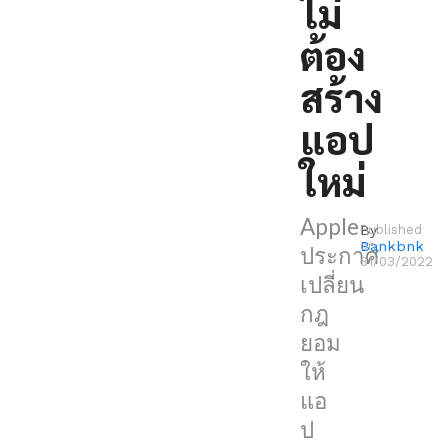
ไม่
ก่อน
ต้อง
หน้า
นี้
สร้าง
พวก
แอป
เขา
ต้อง
ใหม่
สร้าง
แอป
Apple
By
Published
Bankbnk
on
ใหม่
ประกาศ
31/03/2022
เพื่อ
เปลี่ยน
รองรับ
กฎ
ระบบ
ยอม
ชำระ
ให้
เงิน
แอ
ภายนอก
ป