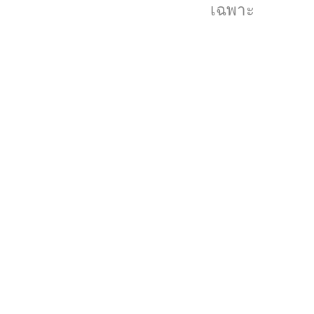
หา
เฉพาะ
คู่
ใน
เนเธอร์แลนด์
สร้าง
แอป
แยก
ขึ้น
มา
อีก
แอ
ป
หนึ่ง
ที่
มี
แค่