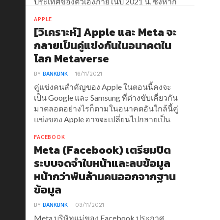
ประเทศของตัวเองภายในปี 2021 นี้, ซึ่งหาก
ไม่ทำตามก็จะถูกจำกัดสิทธิ์หรือร้ายแรง
APPLE
ที่สุดคือถูกแบน
[วิเคราะห์] Apple และ Meta จะ
กลายเป็นคู่แข่งกันในอนาคตใน
โลก Metaverse
BY
BANKBNK
16/11/2021
คู่แข่งคนสำคัญของ Apple ในตอนนี้คงจะ
เป็น Google และ Samsung ที่ต่างขับเคี่ยวกัน
มาตลอดอย่างไรก็ตามในอนาคตอันใกล้นี้คู่
แข่งของ Apple อาจจะเปลี่ยนไปกลายเป็น
Meta บริษัทแม่ของ Facebook แทนแล้วก็ได้
FACEBOOK
Meta (Facebook) เตรียมปิด
ระบบจดจำใบหน้าและลบข้อมูล
หน้ากว่าพันล้านคนออกจากฐาน
ข้อมูล
BY
BANKBNK
03/11/2021
Meta บริษัทแม่ของ Facebook ประกาศ