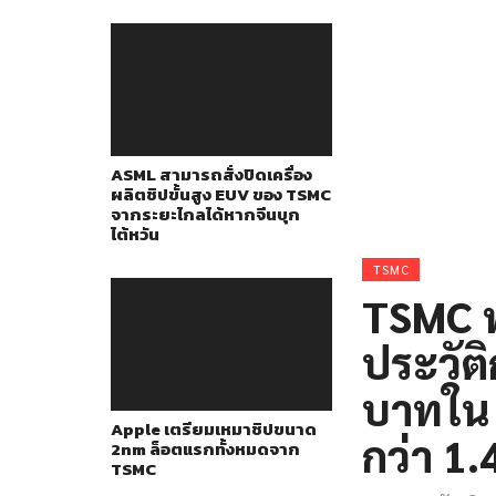
ASML สามารถสั่งปิดเครื่อง
ผลิตชิปขั้นสูง EUV ของ TSMC
จากระยะไกลได้หากจีนบุก
ไต้หวัน
TSMC
TSMC ท
ประวัต
บาทใน
Apple เตรียมเหมาชิปขนาด
กว่า 1.
2nm ล็อตแรกทั้งหมดจาก
TSMC