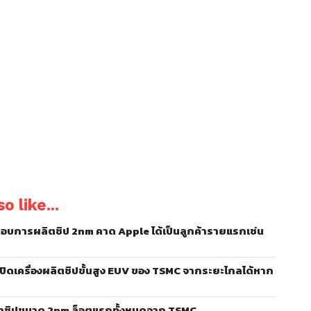
o like...
บการผลิตชิป 2nm คาด Apple ได้เป็นลูกค้ารายแรกเช่น
ิดเครื่องผลิตชิปขั้นสูง EUV ของ TSMC จากระยะไกลได้หาก
มาชิปขนาด 2nm ล็อตแรกทั้งหมดจาก TSMC