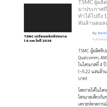
TSMC ผู้ผล
มาประกาศถึง
ทำได้ไปถึง 1
พันล้านดอลล
By
Bank
TSMC เตรียมผลิตชิปขนาด
Publishe
1.6 nm ในปี 2026
TSMC ผู้ผลิตชิปเ
Qualcomm, AMD 
ในไตรมาสที่ 4 ป
(~5.22 แสนล้านบ
บาท)
โดยรายได้ในไตรมา
ไตรมาสเดียวกันข
เคราะห์คาดการณ์ไ