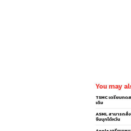
You may als
TSMC เตรียมทดสอ
เดิม
ASML สามารถสั่งป
จีนบุกไต้หวัน
Apple เตรียมเห