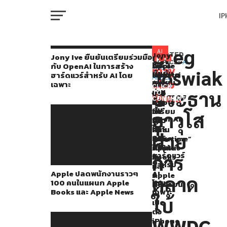
I
M
Greg
Apple
AI
Jony
You
RELATED
Jony Ive ยืนยันเตรียมร่วมมือ
Ive
TOPICS:
AI
,
Apple
Luca
Apple
กับ OpenAI ในการสร้าง
ประกาศ
may
Joswiak
APPLE
,
ยืนยัน
ปลด
Maestri
ประกาศ
ฮาร์ดแวร์สำหรับ AI โดย
W
APPLE
จัด
เตรียม
also
พนัก
CFO
จัด
เฉพาะ
EVENT
CLICK
ร่วม
ประธาน
งา
ของ
งาน
TO
งาน
like...
มือ
COMMENT
นรา
Apple
อี
IP
กับ
WWDC
วๆ
เตรียม
เว้
อาวุโส
OpenAI
100
ก้าว
นท์
24
ใน
คนใน
ลง
“It’s
ฝ่าย
การ
VI
แผนก
จาก
Glowtime”
ใน
P
สร้าง
Apple
ตำแหน่ง
ใน
วัน
ฮาร์ดแวร์
การ
Books
วัน
สำหรับ
และ
ที่
ที่
Apple ปลดพนักงานราวๆ
AI
Apple
9
T
ตลาด
100 คนในแผนก Apple
โดย
News
กันยายน
10
Books และ Apple News
เฉพาะ
นี้
ใบ้
มิถุนายน
เปิด
SE
ตัว
นี้
WWDC
iPhone