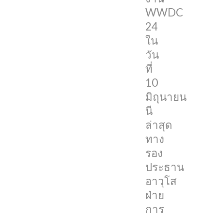
เลย
WWDC
24
Joswiak
ใน
ได้
วัน
เผย
ที่
ผ่าน
10
Twitter
มิถุนายน
ของ
นี
เขา
ล่าสุด
ถึง
ทาง
งาน
รอง
อี
ประธาน
เว้
อาวุโส
นท์
ฝ่าย
WWDC
การ