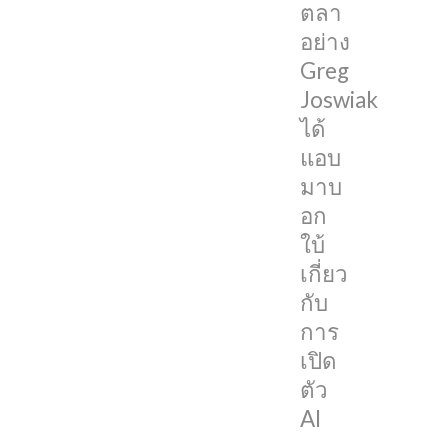
24
ตลา
ไว้
อย่าง
ว่า
Greg
“It’s
Joswiak
going
ได้
to
แอบ
be
มาบ
Absolutely
อก
Incredible!”
ใบ้
(มัน
เกี่ยว
จะ
กับ
ต้อง
การ
เหลือ
เปิด
เชื่อ
ตัว
อย่าง
AI
แน่นอน!)