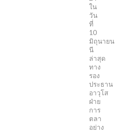
จะ
ใน
มี
วัน
การ
ที่
เน้น
10
ไป
มิถุนายน
ที่
นี
AI
ล่าสุด
แต่
ทาง
ล่าสุด
รอง
ทาง
ประธาน
รอง
อาวุโส
ประธาน
ฝ่าย
อาวุโส
การ
ฝ่าย
ตลา
การ
อย่าง