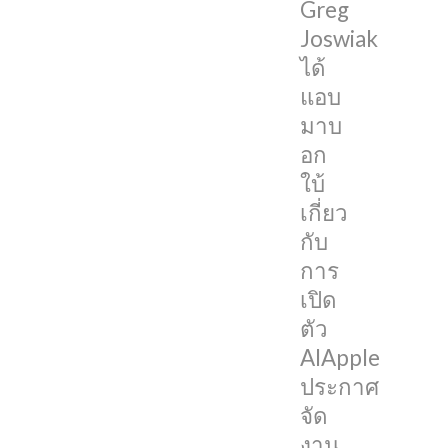
ตลาด
Greg
ของ
Joswiak
Apple
ได้
อย่าง
แอบ
Greg
มาบ
Joswiak
อก
ได้
ใบ้
แอบ
เกี่ยว
มาบ
กับ
อก
การ
ใบ้
เปิด
เรื่อง
ตัว
นี้
AIApple
ด้วย
ประกาศ
ตัว
จัด
เอง
งาน