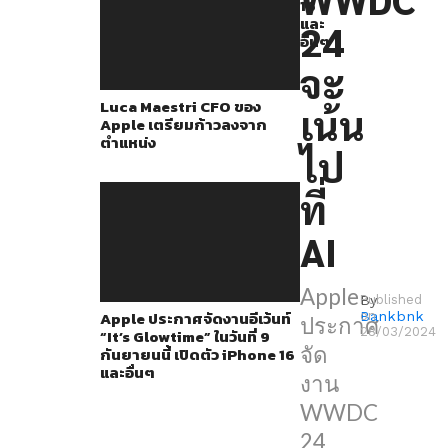
โดย
16
และ
24
แม้
อื่นๆ
ก่อน
จะ
หน้า
Luca Maestri CFO ของ
เน้น
นี้
Apple เตรียมก้าวลงจาก
ตำแหน่ง
จะ
ไป
มี
ที่
ข่าว
ลือ
AI
ออก
มา
Apple
By
Published
Apple ประกาศจัดงานอีเว้นท์
Bankbnk
on
ว่า
ประกาศ
28/03/2024
“It’s Glowtime” ในวันที่ 9
ใน
จัด
กันยายนนี้ เปิดตัว iPhone 16
และอื่นๆ
งาน
งาน
ดัง
WWDC
กล่าว
24