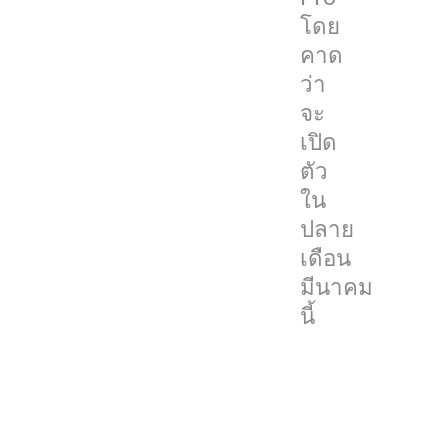
มา
โดย
จาก
คาด
ผู้
ว่า
ผลิต
จะ
ราย
เปิด
หนึ่ง
ตัว
โดย
ใน
ตัว
ปลาย
AirPods
เดือน
รุ่น
มีนาคม
ที่
นี้
3
นี้
จะ
มี