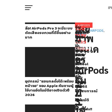
I
M
เผย
Gizmochina
AIRPODS
ลือ!
You
RELATED
ลือ! AirPods Pro 3 จะมีระบบ
AirPods
TOPICS:
AIRPODS
,
อุปกรณ์
ลือ!
Apple
ตัดเสียงรบกวนที่ดีขึ้นอย่าง
เผย
may
ภาพ
RUMOR
Pro
“แขน
AirPods
จัด
มาก
W
ภาพ
3
also
กล
ใหม่
โปร
CLICK
จะ
เรนเด
ตั้ง
มา
โม
TO
เรนเด
like...
มี
COMMENT
โต๊ะ
พร้อม
ชั่น
IP
ระบบ
อร์
พร้อม
กับ
Back
อร์
ตัด
หน้า
กล้อง
to
ของ
เสียง
จอ”
IR
School
AirPods
รบกวน
VI
ของ
เปิด
ซื้อ
AirPods
P
ที่
Apple
ตัว
iPad
รุ่น
ดี
รุ่น
หัน
ในปี
แถม
อุปกรณ์ “แขนกลตั้งโต๊ะพร้อม
ขึ้น
ตาม
2026
Apple
ที่
หน้าจอ” ของ Apple หันตามผู้
อย่าง
ผู้
เพิ่ม
Pencil
T
ที่
ใช้งานอัตโนมัติอาจเปิดตัวปี
มาก
ใช้
ประสบการณ์
–
3
2026
งาน
การ
ซื้อ
3
ที่
อัตโนมัติ
ใช้
Mac
SE
อาจ
งาน
แถม
มี
ใช้
เปิด
Vision
AirPods!!