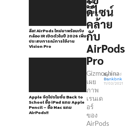
การ
ตัว
Pro
ปี
ดีไซน์
ปรับ
2026
เปลี่ยน
คล้าย
ดีไซน์
ลือ! AirPods ใหม่มาพร้อมกับ
กับ
ใหม่
กล้อง IR เปิดตัวในปี 2026 เพิ่ม
ประสบการณ์การใช้งาน
ที่
AirPods
Vision Pro
ดู
Pro
สอดคล้อง
กับ
Gizmochina
By
Published
AirPods
Bankbnk
on
เผย
Pro
11/03/2021
ภาพ
โดย
Apple จัดโปรโมชั่น Back to
เรนเด
คาด
School ซื้อ iPad แถม Apple
อร์
Pencil – ซื้อ Mac แถม
ว่า
AirPods!!
ของ
จะ
AirPods
เปิด