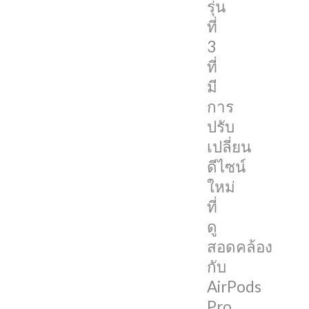
รุ่น
ตัว
ที่
ใน
3
ปลาย
ที่
เดือน
มี
มีนาคม
การ
นี้
ปรับ
เปลี่ยน
Gizmochina
ดีไซน์
เผย
ใหม่
ว่า
ที่
ได้
ดู
ภาพ
สอดคล้อง
เรนเด
กับ
อร์
AirPods
นี้
Pro