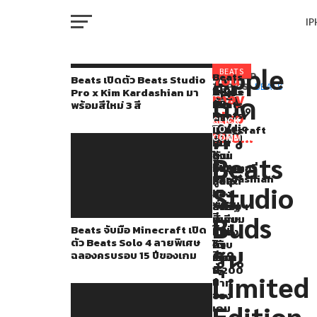
I
M
Apple
นอกจาก
BEATS
Beats
You
RELATED
Beats เปิดตัว Beats Studio
เปิด
TOPICS:
BEATS
Beats
Apple
พบ
Pro x Kim Kardashian มา
Apple
may
เปิด
ตัว
จับ
เปิด
Beats
พร้อมสีใหม่ 3 สี
W
ญี่ปุ่น
Beats
also
มือ
ตัว
Pill
CLICK
Studio
ตัว
Minecraft
Beats
ใหม่
TO
ที่
like...
Pro
COMMENT
เปิด
Pill
บน
IP
x
จัด
ตัว
ใหม่
ฐาน
Beats
Kim
Beats
แบตเตอรี่
ข้อมูล
โปร
Kardashian
Solo
สูงสุด
FCC
Studio
มา
VI
4
24
ของ
โม
P
พร้อม
ลาย
ชั่วโมง
สหรัฐฯ
ชั่น
สี
Buds
พิเศษ
กัน
เตรียม
Beats จับมือ Minecraft เปิด
ใหม่
ฉลอง
น้ำ
เปิด
แจก
ตัว Beats Solo 4 ลายพิเศษ
3
ครบ
ได้
ตัว
T
รุ่น
ฉลองครบรอบ 15 ปีของเกม
สี
รอบ
ราคา
เร็วๆ
AirTag
15
5,200
นี้
Limited
ลาย
ปี
บาท
SE
ของ
เสือ
Edition
เกม