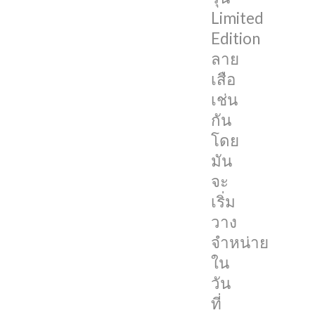
นี้
Limited
Edition
โดย
ลาย
Beats
เสือ
Studio
เช่น
Buds
กัน
ลาย
โดย
เสือ
มัน
นี้
จะ
ทำ
เริ่ม
มา
วาง
เพื่อ
จำหน่าย
เฉลิม
ใน
ฉลอง
วัน
ปี
ที่
2022