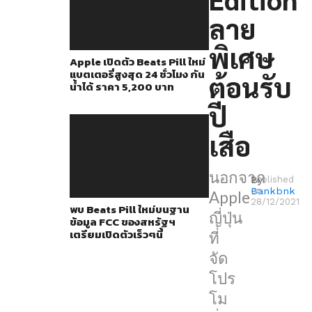
แล้ว
ลาย
Apple
ก็
พิเศษ
Apple เปิดตัว Beats Pill ใหม่
ออก
แบตเตอรี่สูงสุด 24 ชั่วโมง กัน
ต้อนรับ
มา
น้ำได้ ราคา 5,200 บาท
เปิด
ปี
ตัว
เสือ
Beats
Studio
นอกจาก
By
Published
Buds
Bankbnk
on
Apple
รุ่น
28/12/2021
พบ Beats Pill ใหม่บนฐาน
ญี่ปุ่น
ข้อมูล FCC ของสหรัฐฯ
Limited
เตรียมเปิดตัวเร็วๆนี้
ที่
Edition
จัด
ลาย
โปร
เสือ
โม
เช่น