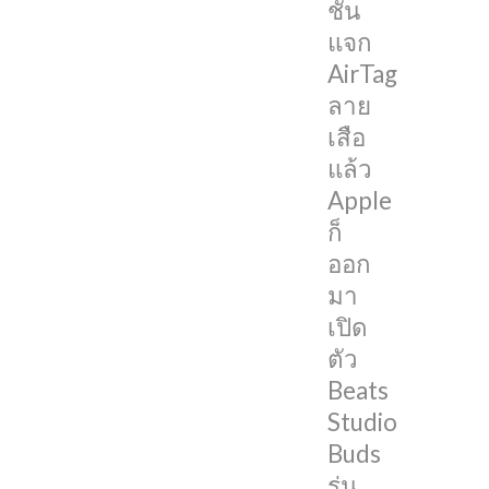
ชั่น
กัน
แจก
โดย
AirTag
มัน
ลาย
จะ
เสือ
เริ่ม
แล้ว
วาง
Apple
จำหน่าย
ก็
ใน
ออก
วัน
มา
ที่
เปิด
1
ตัว
มกราคม
Beats
ที่
Studio
จะ
Buds
ถึง
รุ่น