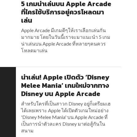
5 เกมน่าเล่นบน Apple Arcade
ที่ใครใช้บริการอยู่ควรโหลดมา
เล่น
Apple Arcade มีเกมดีๆให้เราเลือกเล่นกัน
มากมาย โดยในวันนี้เราจะมาแนะนำ 5 เกม
น่าเล่นบน Apple Arcade ที่หลายๆคนควร
โหลดมาเล่น
น่าเล่น! Apple เปิดตัว ‘Disney
Melee Mania’ เกมใหม่จากทาง
Disney บน Apple Arcade
สำหรับใครที่เป็นสาวก Disney อยู่ก็เตรียมเฮ
ได้เลยเพราะ Apple ได้เปิดตัวเกมใหม่อย่าง
'Disney Melee Mania' บน Apple Arcade ที่
เป็นการนำตัวละคร Disney มาต่อสู้กันใน
สนาม