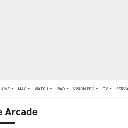
PHONE
MAC
WATCH
IPAD
VISION PRO
TV
SERVI
e Arcade