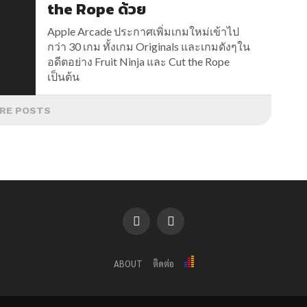
the Rope ด้วย
Apple Arcade ประกาศเพิ่มเกมใหม่เข้าไป
กว่า 30 เกม ทั้งเกม Originals และเกมดังๆใน
อดีตอย่าง Fruit Ninja และ Cut the Rope
เป็นต้น
RE POSTS
ABOUT
ติดต่อ