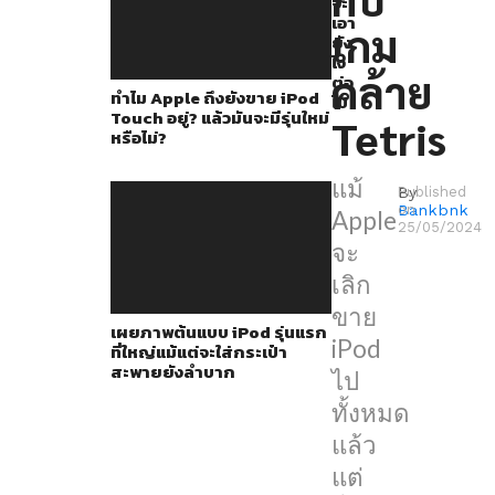
จะ
ก็
เอา
เกม
ปฏิเสธ
ยัง
ไง
ไม่
คล้าย
ต่อ
ทำไม Apple ถึงยังขาย iPod
ได้
ไป
Touch อยู่? แล้วมันจะมีรุ่นใหม่
Tetris
ถึง
หรือไม่?
ความ
แม้
สำเร็จ
By
Published
Bankbnk
on
Apple
ของ
25/05/2024
จะ
มัน
เลิก
ที่
ขาย
เป็น
เผยภาพต้นแบบ iPod รุ่นแรก
iPod
ที่ใหญ่แม้แต่จะใส่กระเป๋า
รากฐาน
สะพายยังลำบาก
ไป
ทำให้
ทั้งหมด
Apple
แล้ว
มี
แต่
ทุก