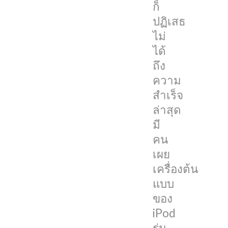
ก็
วัน
ปฏิเสธ
นี้
ไม่
และ
ได้
ล่าสุด
ถึง
มี
ความ
คน
สำเร็จ
เผย
ล่าสุด
เครื่องต้น
มี
แบบ
คน
ของ
เผย
iPod
เครื่องต้น
รุ่น
แบบ
ที่
ของ
3
iPod
ที่มา
รุ่น