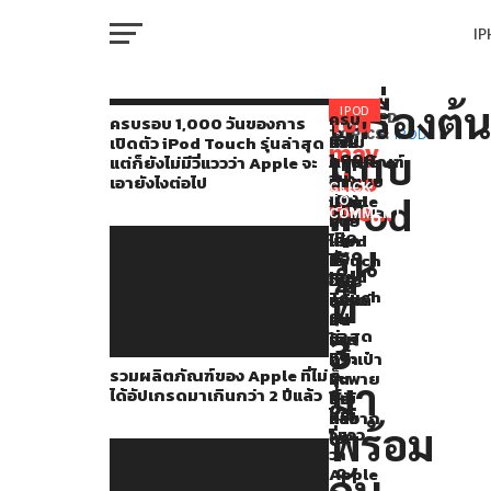
I
M
เครื่องต้
ใน
IPOD
ครบ
You
RELATED
ครบรอบ 1,000 วันของการ
รอบ
TOPICS:
IPOD
รวม
ทำไม
เผย
เปิดตัว iPod Touch รุ่นล่าสุด
ปัจจุบัน
may
แบบ
1,000
ผลิตภัณฑ์
Apple
ภาพ
แต่ก็ยังไม่มีวี่แววว่า Apple จะ
W
แม้
วัน
also
ของ
ถึง
ต้นแบบ
เอายังไงต่อไป
CLICK
ของ
iPod
Apple
ยัง
iPod
TO
Apple
like...
การ
COMMENT
ที่
ขาย
รุ่น
IP
เปิด
จะ
ไม่
iPod
แรก
รุ่น
ตัว
ได้
Touch
ที่
เลิก
iPod
อัป
อยู่?
ใหญ่
ที่
Touch
VI
เกรด
แล้ว
แม้แต่
ขาย
P
รุ่น
มา
มัน
จะ
iPod
ล่าสุด
3
เกิน
จะ
ใส่
แต่
กว่า
มี
กระเป๋า
ไป
รวมผลิตภัณฑ์ของ Apple ที่ไม่
ก็
2
รุ่น
สะพาย
T
มา
ได้อัปเกรดมาเกินกว่า 2 ปีแล้ว
ยัง
ปี
ใหม่
ยัง
ทั้งหมด
ไม่มี
แล้ว
หรือ
ลำบาก
พร้อม
แล้ว
วี่แวว
ไม่?
SE
ว่า
แต่
Apple
กับ