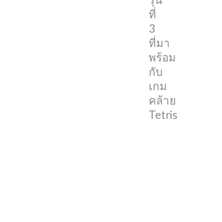
พร้อม
ที่
กับ
3
เกม
ที่มา
คล้าย
พร้อม
Tetris
กับ
ให้
เกม
เรา
คล้าย
ได้
Tetris
ย้อน
วัน
วาน
กัน
แล้ว
ข้อมูล
นี้