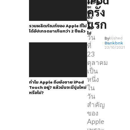
มัน
Apple
จะ
ครั้ง
คือ
เอา
ยัง
วัน
แรก
ไง
รวมผลิตภัณฑ์ของ Apple ที่ไม่
เปิด
ต่อ
ได้อัปเกรดมาเกินกว่า 2 ปีแล้ว
ไป
ตัว
วัน
By
Published
iPod
Bankbnk
on
ที่
23/10/2021
ครั้ง
23
แรก
ตุลาคม
ซึ่ง
เป็น
ใน
หนึ่ง
ทำไม Apple ถึงยังขาย iPod
ปี
Touch อยู่? แล้วมันจะมีรุ่นใหม่
ใน
หรือไม่?
นี้
วัน
ถือ
สำคัญ
เป็นการ
ของ
ครบ
Apple
รอบ
เพราะ