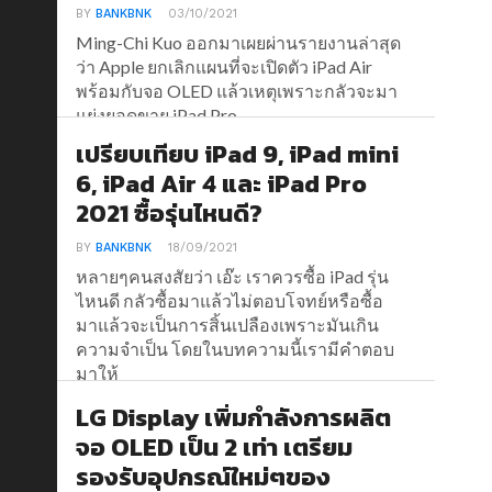
BY
BANKBNK
03/10/2021
Ming-Chi Kuo ออกมาเผยผ่านรายงานล่าสุด
ว่า Apple ยกเลิกแผนที่จะเปิดตัว iPad Air
พร้อมกับจอ OLED แล้วเหตุเพราะกลัวจะมา
แย่งยอดขาย iPad Pro
เปรียบเทียบ iPad 9, iPad mini
6, iPad Air 4 และ iPad Pro
2021 ซื้อรุ่นไหนดี?
BY
BANKBNK
18/09/2021
หลายๆคนสงสัยว่า เอ๊ะ เราควรซื้อ iPad รุ่น
ไหนดี กลัวซื้อมาแล้วไม่ตอบโจทย์หรือซื้อ
มาแล้วจะเป็นการสิ้นเปลืองเพราะมันเกิน
ความจำเป็น โดยในบทความนี้เรามีคำตอบ
มาให้
LG Display เพิ่มกำลังการผลิต
จอ OLED เป็น 2 เท่า เตรียม
รองรับอุปกรณ์ใหม่ๆของ